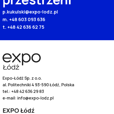
p.kukulski@expo-lodz.pl
m.
+48 603 093 636
t.
+48 42 636 62 75
Expo-Łódź Sp. z o.o.
al. Politechniki 4 93-590 Łódź, Polska
tel.:
+48 42 636 29 83
e-mail:
info@expo-lodz.pl
EXPO Łódź