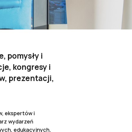
e, pomysły i
je, kongresy i
, prezentacji,
, ekspertów i
darz wydarzeń
wych, edukacyjnych,