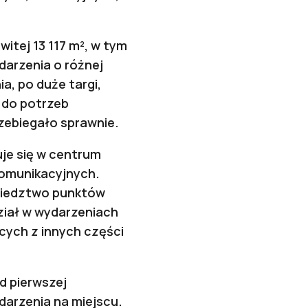
itej 13 117 m², w tym
arzenia o różnej
ia, po duże targi,
 do potrzeb
zebiegało sprawnie.
uje się w centrum
komunikacyjnych.
ąsiedztwo punktów
ział w wydarzeniach
cych z innych części
d pierwszej
darzenia na miejscu.