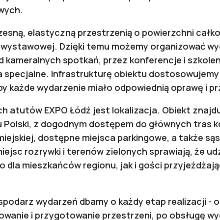
owych.
ną, elastyczną przestrzenią o powierzchni całkow
i wystawowej. Dzięki temu możemy organizować wyd
 od kameralnych spotkań, przez konferencje i szkolen
a specjalne. Infrastrukturę obiektu dostosowujemy
by każde wydarzenie miało odpowiednią oprawę i pr
h atutów EXPO Łódź jest lokalizacja. Obiekt znajd
u Polski, z dogodnym dostępem do głównych tras 
 miejskiej, dostępne miejsca parkingowe, a także s
ejsc rozrywki i terenów zielonych sprawiają, że ud
 dla mieszkańców regionu, jak i gości przyjeżdżają
ospodarz wydarzeń dbamy o każdy etap realizacji - o
nowanie i przygotowanie przestrzeni, po obsługę wy