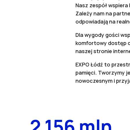
Nasz zespół wspiera 
Zależy nam na partne
odpowiadają na real
Dla wygody gości wsp
komfortowy dostęp d
naszej stronie inter
EXPO Łódź to przestrz
pamięci. Tworzymy je
nowoczesnym i przyj
2 156 mln