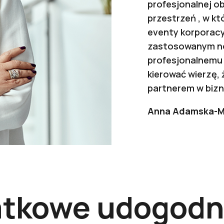
profesjonalnej o
przestrzeń , w k
eventy korporacyj
zastosowanym n
profesjonalnemu
kierować wierzę,
partnerem w bizn
Anna Adamska-Ma
tkowe udogodn