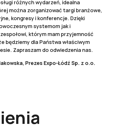
bsługi różnych wydarzeń, idealna
tórej można zorganizować targi branżowe,
ne, kongresy i konferencje. Dzięki
owoczesnym systemom jak i
 zespołowi, którym mam przyjemność
 że będziemy dla Państwa właściwym
esie. Zapraszam do odwiedzenia nas.
kowska, Prezes Expo-Łódź Sp. z o.o.
ienia