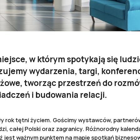
iejsce, w którym spotykają się ludzi
zujemy wydarzenia, targi, konferenc
żowe, tworząc przestrzeń do rozmów
dczeń i budowania relacji.
ły rok tętni życiem. Gościmy wystawców, partnerów
zi, całej Polski oraz zagranicy. Różnorodny kalen
dź jest ważnym punktem na mapie spotkań bizneso