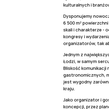
kulturalnych i branż
Dysponujemy nowoczes
6 500 m² powierzchn
skali i charakterze -
kongresy i wydarzeni
organizatorów, tak a
Jednym z największyc
Łodzi, w samym serc
Bliskość komunikacji
gastronomicznych, mi
jest wygodny zarówno
kraju.
Jako organizator i g
koncepcji, przez pla